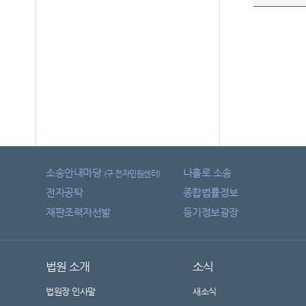
소송안내마당
나홀로 소송
(구 전자민원센터)
전자공탁
종합법률정보
재판조력자선발
등기정보광장
법원 소개
소식
법원장 인사말
새소식