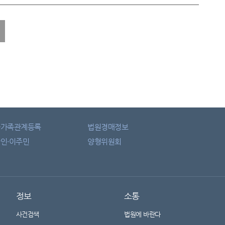
자가족관계등록
법원경매정보
인·이주민
양형위원회
정보
소통
사건검색
법원에 바란다