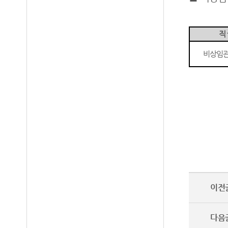
직
비상임
이전
다음