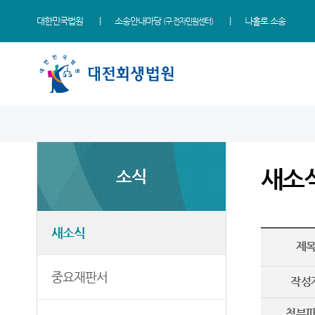
대한민국법원
소송안내마당
나홀로 소송
(구 전자민원센터)
법원 소개
소식
도산제도 안내
민원
정보
소통
법원장 인사말
새소식
도산절차 소개
민원안내
사건검색
법원에 바란다
새소
소식
연혁
중요재판서
관리위원회 소개
법률상담안내
판결서사본 제공신청
부조리신고센터
조직 및 전화번호
보도자료
사회적약자 통합적 사법지원
판결서 인터넷열람
정보공개
- 사법접근센터
재판개정 및 법정안내
다수 이해관계인 재판일정
각급법원안내
새소식
유관기관안내
제
관할구역
개인회생폐지 대상사건
실무준칙 및 직무편람
자주묻는질문
중요재판서
청사안내
회생/파산(일반공고)
작성
민원서식 양식모음
찾아오시는길
회생회사 M&A안내
첨부