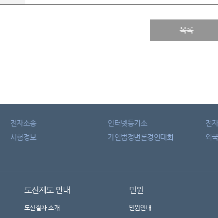
목록
전자소송
인터넷등기소
전
시험정보
가인법정변론경연대회
외국
도산제도 안내
민원
도산절차 소개
민원안내