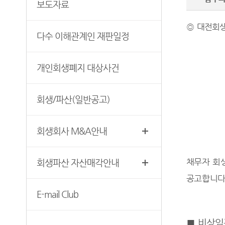
대전회생법원 양식모음
보도자료
회생파산 자산매각안내
◎
대전회생
E-mail Club
다수 이해관계인 재판일정
개인회생폐지 대상사건
회생/파산(일반공고)
회생회사 M&A안내
채무자 회생
회생파산 자산매각안내
공고합니
E-mail Club
■
비상임