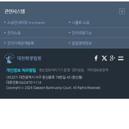
관안내
역
건
센
자주묻
실무준
관련시스템
청사안
회생/파
는질문
칙 및
터)
내
산(일반
직무편
소송안내마당
나홀로 소송
(구 전자민원센터)
공고)
민원서
람
찾아오
식 양식
전자소송
인터넷등기소
시는길
회생회
모음
사
전자가족관계등록
법원경매정보
M&A
대전회
안내
생법원
양식모
회생파
음
산 자산
개인정보 처리방침
영상정보처리기기 운영 · 관리방침
저작권보호정책
매각안
(35237) 대전광역시 서구 둔산중로 78번길 45 (둔산동)
내
대표전화 042)470-1114
Copyright ⓒ 2026 Daejeon Bankruptcy Court, All Rights Reserved.
E-mail
Club