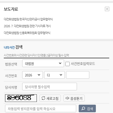
관안내
역
건
센
보도자료
자주묻
실무준
청사안
회생/파
는질문
칙 및
터)
내
산(일반
직무편
대전회생법원·한국자산관리공사 업무협약식
공고)
민원서
람
2026. 7. 대전회생법원 관련 기사자료 게시
찾아오
식 양식
시는길
회생회
대전회생법원·신용회복위원회 업무협약식
모음
사
M&A
대전회
검색
안내
생법원
나의 사건
양식모
사건번호와 사건관련 당사자(1인)명을 2글자이상 필수 입력
회생파
음
산 자산
매각안
내
E-mail
Club