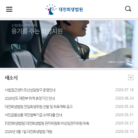
대
소
나
법
한
송
홀
법원
소식
도산
민원
정보
소통
원
소개
제도
소
민
안
로
소
안내
새소식
민원안
사건검
법원에
식
개
도
국
내
소
법원장
내
색
바란다
중요재
산
인사말
도산절
민
법
마
송
판서
법률상
판결서
부조리
제
차 소개
원
연혁
담안내
사본 제
신고센
도
새소식
정
원
당
보도자
관리위
공신청
터
안
보
조직 및
료
사회적
원회 소
내
소
(구
2026.07.16
사법접근센터 도산상담창구 운영안내
전화번
약자 통
정보공
개
통
다수 이
호
합적 사
판결서
개
2026.06.24
2026년도 재판부 하계 휴정기간 안내
전
해관계
법지원
인터넷
2026.05.26
대전회생법원 전임회생위원 선발 및 위촉계획 공고
재판개
인 재판
- 사법
열람
자
정 및
일정
2026.03.31
서민금융상품 국민행복기금 소액대출 안내
접근센
법정안
터
민
2026.03.27
[대전회생법원] 대전회생법원 관리위원회 비상임관리위원 위촉
개인회
내
각급법
생폐지
2026.03.10
2026년 3월 1일 대전회생법원 개원
유관기
원안내
원
관할구
대상사